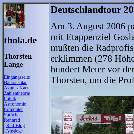
Deutschlandtour 2
Am 3. August 2006 pa
mit Etappenziel Gosl
thola.de
mußten die Radprofis
Thorsten
erklimmen (278 Höhe
Lange
hundert Meter vor de
Eingangsseite
Thorsten, um die Prof
Balkonsolar
Azura - Katze
Zahlentheorie
Politik
Astronomie
Computer
Sprüche
Rennrad
Rad-Blog
Anstiege