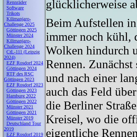
glücklicherweise a
Rennräder
Software
Trikots
Beim Aufstellen in
Kilimanjaro-
Challenge 2025
Göttingen 2025
immer noch kühl, 
Münster 2024
Kilimanjaro-
Wolken hindurch u
Challenge 2024
CtL-111 (Leipzig
2024)
Rennen. Zunächst s
EZF Rosdorf 2024
Göttingen 2024
und nach einer lang
RTF des RSC
Göttingen 2023
EZF Rosdorf 2023
auch das Feld über
Göttingen 2023
Hamburg 2022
die Berliner Straß
Göttingen 2022
Münster 2021
Göttingen 2021
Kreisel, wo die of
Münster 2019
Deutschland Tour
eigentliche Rennen
2019
EZF Rosdorf 2019