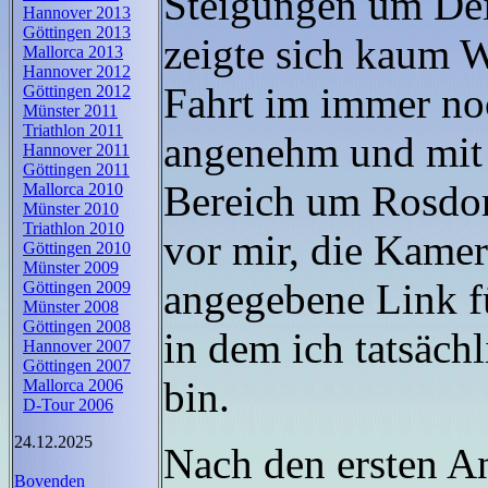
Steigungen um Dei
Hannover 2013
Göttingen 2013
zeigte sich kaum 
Mallorca 2013
Hannover 2012
Fahrt im immer noc
Göttingen 2012
Münster 2011
Triathlon 2011
angenehm und mit (
Hannover 2011
Göttingen 2011
Bereich um Rosdor
Mallorca 2010
Münster 2010
Triathlon 2010
vor mir, die Kamer
Göttingen 2010
Münster 2009
angegebene Link fü
Göttingen 2009
Münster 2008
Göttingen 2008
in dem ich tatsäch
Hannover 2007
Göttingen 2007
bin.
Mallorca 2006
D-Tour 2006
24.12.2025
Nach den ersten A
Bovenden