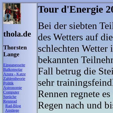
Tour d'Energie 2
Bei der siebten Te
thola.de
des Wetters auf di
schlechten Wetter 
Thorsten
Lange
bekannten Teilneh
Eingangsseite
Fall betrug die St
Balkonsolar
Azura - Katze
Zahlentheorie
sehr trainingsfein
Politik
Astronomie
Rennen regnete es 
Computer
Sprüche
Rennrad
Regen nach und bis
Rad-Blog
Anstiege